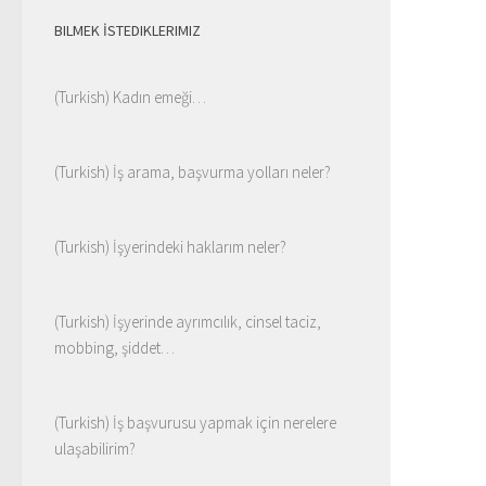
BILMEK İSTEDIKLERIMIZ
(Turkish) Kadın emeği…
(Turkish) İş arama, başvurma yolları neler?
(Turkish) İşyerindeki haklarım neler?
(Turkish) İşyerinde ayrımcılık, cinsel taciz,
mobbing, şiddet…
(Turkish) İş başvurusu yapmak için nerelere
ulaşabilirim?