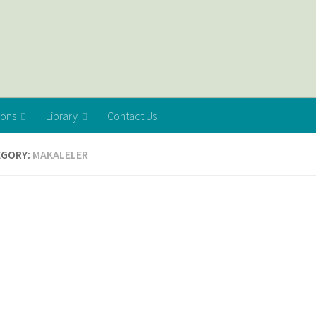
ions
Library
Contact Us
EGORY:
MAKALELER