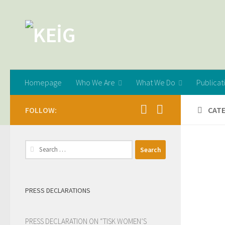
Skip to content
Homepage
Who We Are
What We Do
Publicat
FOLLOW:
CAT
Search
for:
PRESS DECLARATIONS
PRESS DECLARATION ON “TISK WOMEN’S